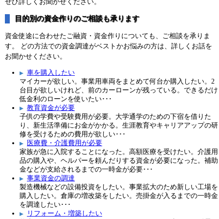
ぜひ詳しくお聞かせください。
目的別の資金作りのご相談も承ります
資金使途に合わせたご融資・資金作りについても、ご相談を承りま
す。 どの方法での資金調達がベストかお悩みの方は、詳しくお話を
お聞かせください。
車を購入したい
マイカーが欲しい。事業用車両をまとめて何台か購入したい。2
台目が欲しいけれど、前のカーローンが残っている。できるだけ
低金利のローンを使いたい･･･
教育資金が必要
子供の学費や受験費用が必要。大学通学のための下宿を借りた
り、新生活準備にお金がかかる。生涯教育やキャリアアップの研
修を受けるための費用が欲しい･･･
医療費・介護費用が必要
家族が急に入院することになった。高額医療を受けたい。介護用
品の購入や、ヘルパーを頼んだりする資金が必要になった。補助
金などが支給されるまでの一時金が必要･･･
事業資金の調達
製造機械などの設備投資をしたい。事業拡大のため新しい工場を
購入したい。倉庫の増改築をしたい。売掛金が入るまでの一時金
を調達したい･･･
リフォーム・増築したい