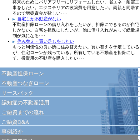
将来のためにバリアフリーにリフォームしたい。省エネ・耐震工
事をしたい。エクステリアの改築費を用意したい。両親と同居す
るので増築資金が欲しい･･･
自宅しか不動産がない
不動産担保ローンの借り入れをしたいが、担保にできるのが自宅
しかない。自宅を担保にしたいが、他に借り入れがあって総量規
制が気になる･･･
住み替え・買い足しをしたい
もっと利便性の良い所に住み替えたい。買い替えを予定している
が、住宅ローンが残っている。所有している不動産を担保にし
て、投資用の不動産を購入したい･･･
不動産担保ローン
不動産つなぎローン
リースバック
認知症の不動産活用
ご融資までの流れ
ご融資Q&A
事例紹介