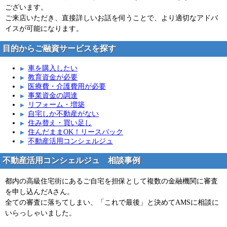
ございます。
ご来店いただき、直接詳しいお話を伺うことで、より適切なアドバ
イスが可能になります。
目的からご融資サービスを探す
車を購入したい
教育資金が必要
医療費・介護費用が必要
事業資金の調達
リフォーム・増築
自宅しか不動産がない
住み替え・買い足し
住んだままOK！リースバック
不動産活用コンシェルジュ
不動産活用コンシェルジュ 相談事例
都内の高級住宅街にあるご自宅を担保として複数の金融機関に審査
を申し込んだAさん。
全ての審査に落ちてしまい、「これで最後」と決めてAMSに相談に
いらっしゃいました。